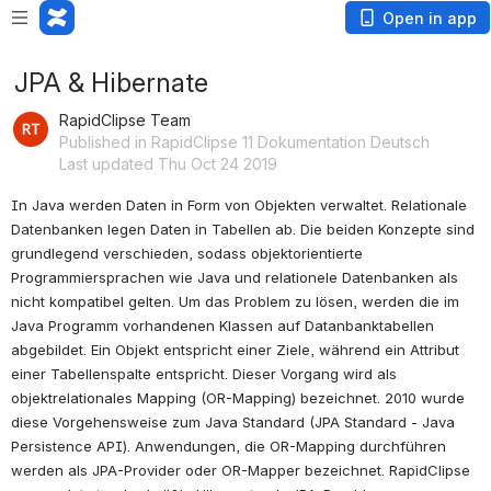
Open in app
JPA & Hibernate
RapidClipse Team
Published in RapidClipse 11 Dokumentation Deutsch
Last updated Thu Oct 24 2019
In Java werden Daten in Form von Objekten verwaltet. Relationale 
Datenbanken legen Daten in Tabellen ab. Die beiden Konzepte sind 
grundlegend verschieden, sodass objektorientierte 
Programmiersprachen wie Java und relationele Datenbanken als 
nicht kompatibel gelten. Um das Problem zu lösen, werden die im 
Java Programm vorhandenen Klassen auf Datanbanktabellen 
abgebildet. Ein Objekt entspricht einer Ziele, während ein Attribut 
einer Tabellenspalte entspricht. Dieser Vorgang wird als 
objektrelationales Mapping (OR-Mapping) bezeichnet. 2010 wurde 
diese Vorgehensweise zum Java Standard (JPA Standard - Java 
Persistence API). Anwendungen, die OR-Mapping durchführen 
werden als JPA-Provider oder OR-Mapper bezeichnet. RapidClipse 