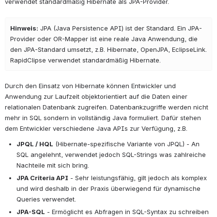
verwendet standardmäßig Hibernate als JPA-Provider.
Hinweis:
JPA (Java Persistence API) ist der Standard. Ein JPA-
Provider oder OR-Mapper ist eine reale Java Anwendung, die
den JPA-Standard umsetzt, z.B. Hibernate, OpenJPA, EclipseLink.
RapidClipse verwendet standardmäßig Hibernate.
Durch den Einsatz von Hibernate können Entwickler und 
Anwendung zur Laufzeit objektorientiert auf die Daten einer 
relationalen Datenbank zugreifen. Datenbankzugriffe werden nicht 
mehr in SQL sondern in vollständig Java formuliert. Dafür stehen 
dem Entwickler verschiedene Java APIs zur Verfügung, z.B.
JPQL / HQL
 (Hibernate-spezifische Variante von JPQL) - An 
SQL angelehnt, verwendet jedoch SQL-Strings was zahlreiche 
Nachteile mit sich bring.
JPA Criteria API
 - Sehr leistungsfähig, gilt jedoch als komplex 
und wird deshalb in der Praxis überwiegend für dynamische 
Queries verwendet.
JPA-SQL
 - Ermöglicht es Abfragen in SQL-Syntax zu schreiben 